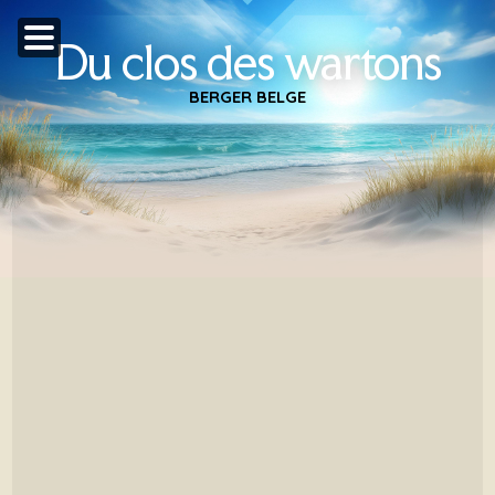
Du clos des wartons
BERGER BELGE