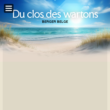
Du clos des wartons
BERGER BELGE