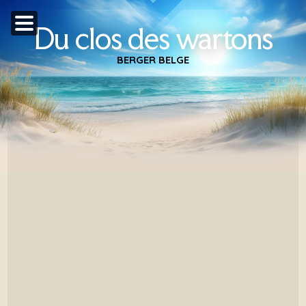
Du clos des wartons
BERGER BELGE