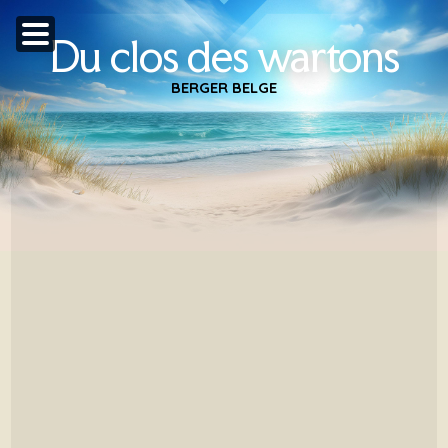
Du clos des wartons
BERGER BELGE