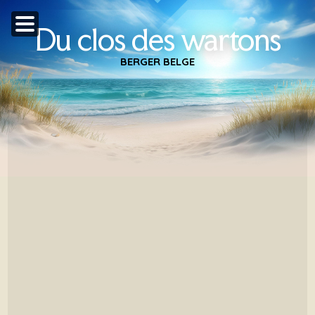
Du clos des wartons
BERGER BELGE